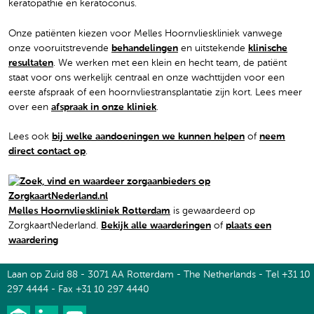
keratopathie en keratoconus.
Onze patiënten kiezen voor Melles Hoornvlieskliniek vanwege
onze vooruitstrevende
behandelingen
en uitstekende
klinische
resultaten
. We werken met een klein en hecht team, de patiënt
staat voor ons werkelijk centraal en onze wachttijden voor een
eerste afspraak of een hoornvliestransplantatie zijn kort. Lees meer
over een
afspraak in onze kliniek
.
Lees ook
bij welke aandoeningen we kunnen helpen
of
neem
direct contact op
.
Melles Hoornvlieskliniek Rotterdam
is gewaardeerd op
ZorgkaartNederland.
Bekijk alle waarderingen
of
plaats een
waardering
Laan op Zuid 88 - 3071 AA Rotterdam - The Netherlands - Tel +31 10
297 4444 - Fax +31 10 297 4440