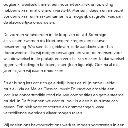
oogbank, weefseluitname, een hoornvlieskliniek en opleiding
hebben elkaar in al die jaren versterkt. Mensen, ideeën en ambacht
vonden elkaar en maakten samen iets mogelijk dat groter was dan
de afzonderlijke onderdelen.
De vormen veranderden in de loop van de tijd. Sommige
activiteiten kwamen tot bloei, andere kregen een nieuwe
bestemming. Wat steeds is gebleven, is de aandacht voor het
donorweefsel dat wij mogen ontvangen en voor de mensen voor
wie dit weefsel in de praktijk een verschil kan maken. In dat weefsel
liggen verbindingen besloten, letterlijk en figuurlijk. Ook na al die
jaren blijven wij daarin ontdekken.
En er is nog iets dat zich geleidelijk langs de zijlijn ontwikkelde:
muziek. Via de Melles Classical Music Foundation groeide een
jaarlijkse concerttraditie rond nieuwe composities en getalenteerde
musici. In Delft kunnen we daar nu ook in eigen huis ruimte aan
geven. Een plek voor concerten en ontmoetingen, waar
verschillende werelden elkaar mogen raken.
Wij voelen ons bevoorrecht ons werk te mogen voortzetten in een